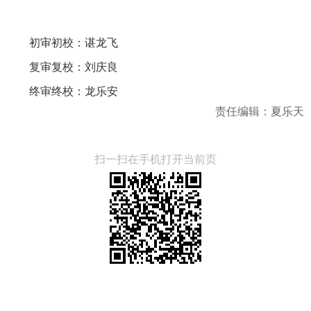
初审初校：谌龙飞
复审复校：刘庆良
终审终校：龙乐安
责任编辑：夏乐天
扫一扫在手机打开当前页