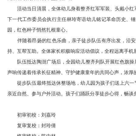
活动当日清晨，全体幼儿身着整齐红军军装、头戴小红军
下一代工作委员会执行主任林玲寄语幼儿铭记革命历史、锤
园，红色种子悄然扎根童心。
伴随着昂扬的红色乐曲，亲子徒步队伍有序出发，沿安全
持、互帮互助。全体家长积极响应活动倡议，全程远离手机
队伍抵达陶澍广场后，全园幼儿整齐列队开展红色旗操展
声响传递着传承长征精神、守护健康童年的共同心声，浓厚
徒步队伍最终抵达休整场地，幼儿园为孩子们送上六一节
亲近自然、参与户外活动。孩子们踊跃分享徒步心得，畅谈
初审初校：刘嘉玲
复审复校：封玲倩
终审终校：陈中林