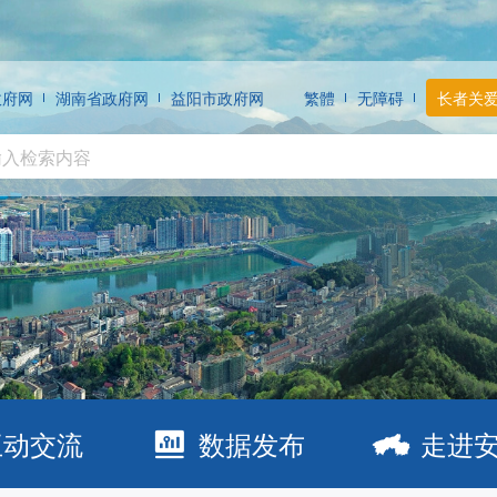
政府网
湖南省政府网
益阳市政府网
繁體
无障碍
长者关
互动交流
数据发布
走进