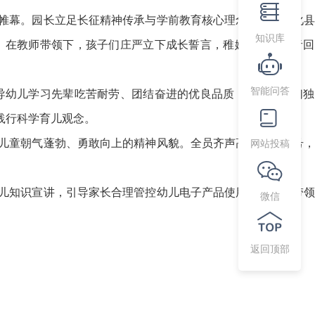
帷幕。园长立足长征精神传承与学前教育核心理念致辞，安化县
知识库
。在教师带领下，孩子们庄严立下成长誓言，稚嫩坚定的声音回
智能问答
幼儿学习先辈吃苦耐劳、团结奋进的优良品质，鼓励孩子们独
践行科学育儿观念。
儿童朝气蓬勃、勇敢向上的精神风貌。全员齐声高呼主题口号，
网站投稿
儿知识宣讲，引导家长合理管控幼儿电子产品使用时长，多带领
微信
返回顶部