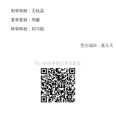
初审初校：王钰晶
复审复校：邓媛
终审终校：刘习聪
责任编辑：夏乐天
扫一扫在手机打开当前页