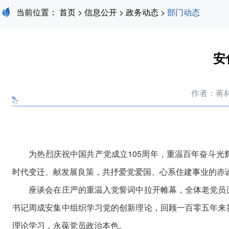
当前位置：
首页
>
信息公开
>
政务动态
>
部门动态
安
作者：蒋
为热烈庆祝中国共产党成立105周年，重温百年奋斗光辉
时代变迁、献发展良策，共抒爱党爱国、心系住建事业的赤
座谈会在庄严的重温入党誓词中拉开帷幕，全体老党员面
书记周成安集中组织学习党的创新理论，回顾一百零五年来
理论学习，永葆党员政治本色。