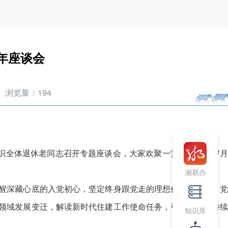
年座谈会
浏览量：
194
织全体退休老同志召开专题座谈会，大家欢聚一堂，忆峥嵘岁月
湘易办
醒深藏心底的入党初心，坚定终身跟党走的理想信念。会上，党
领域发展变迁，解读新时代住建工作使命任务，引导老党员持续
知识库