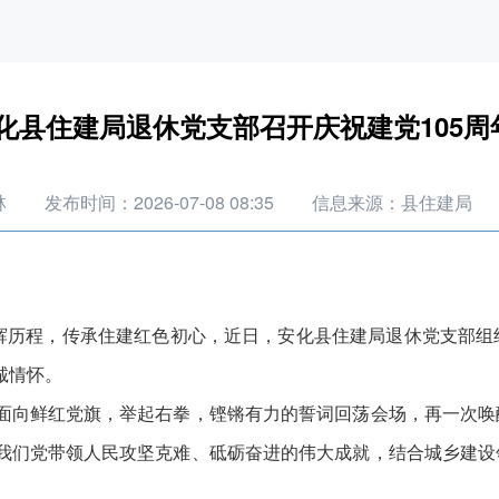
化县住建局退休党支部召开庆祝建党105周
林
发布时间：2026-07-08 08:35
信息来源：县住建局
历程，传承住建红色初心，近日，安化县住建局退休党支部组
诚情怀。
向鲜红党旗，举起右拳，铿锵有力的誓词回荡会场，再一次唤
我们党带领人民攻坚克难、砥砺奋进的伟大成就，结合城乡建设