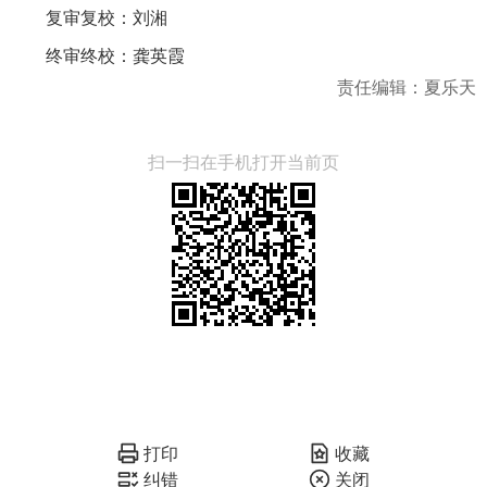
复审复校：刘湘
终审终校：龚英霞
责任编辑：夏乐天
扫一扫在手机打开当前页
打印
收藏
纠错
关闭