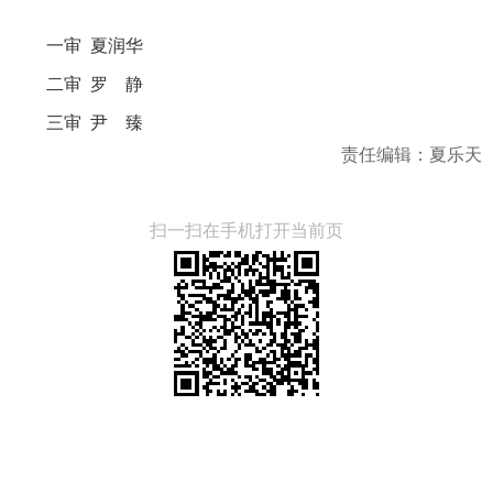
一审 夏润华
二审 罗 静
三审 尹 臻
责任编辑：夏乐天
扫一扫在手机打开当前页