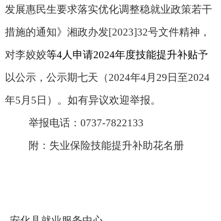
发展惠民生要求落实优化调整稳就业政策若干
措施的通知》湘政办发
[
202
3]32
号
文件精神，
对李姣姣
等
4人
申请
2024年度技能提升补贴
予
以公示，公示期七天（
2024年4月29日至2024
年5月5日）。
如有
异议
欢迎
举报
。
举报电话：
0737-7822133
附：失业保险技能提升补助花名册
安化县就业服务中心