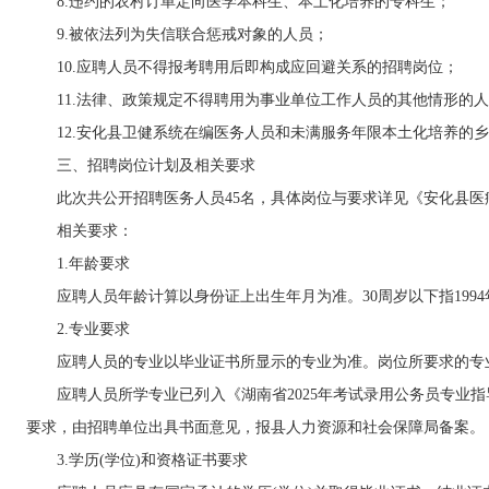
8.违约的农村订单定向医学本科生、本土化培养的专科生；
9.被依法列为失信联合惩戒对象的人员；
10.应聘人员不得报考聘用后即构成应回避关系的招聘岗位；
11.法律、政策规定不得聘用为事业单位工作人员的其他情形的人
12.安化县卫健系统在编医务人员和未满服务年限本土化培养的乡
三、招聘岗位计划及相关要求
此次共公开招聘医务人员45名，具体岗位与要求详见《安化县医疗卫
相关要求：
1.年龄要求
应聘人员年龄计算以身份证上出生年月为准。30周岁以下指1994年8
2.专业要求
应聘人员的专业以毕业证书所显示的专业为准。岗位所要求的专业参考
应聘人员所学专业已列入《湖南省2025年考试录用公务员专业指导
要求，由招聘单位出具书面意见，报县人力资源和社会保障局备案。
3.学历(学位)和资格证书要求