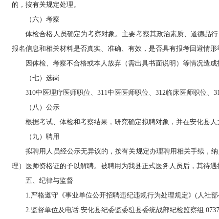
的，按有关规定处理。
（六）考察
体检合格人员确定为考察对象。主要考察其政治素质、道德品行、
报名信息和相关材料是否真实、准确、有效，是否具有报考回避情形
因体检、考察不合格或本人放弃（需出具书面说明）等情况造成
（七）选岗
310中医理疗医师职位、311中医医师职位、312临床医师职位、3
（八）公示
根据考试、体检和考察结果，研究确定拟聘对象，并在安化县人力
（九）聘用
拟聘用人员经公示无异议的，按有关规定办理聘用相关手续，纳入
理）医师资格证的予以解聘。被聘用为我县正式医务人员后，其待遇
五、纪律与监督
1.严格遵守《事业单位公开招聘违纪违规行为处理规定》(人社部令第
2.监督单位及电话:安化县纪委监委驻县委统战部纪检监察组 0737-25