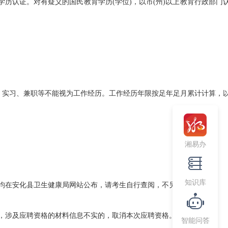
认证。对有疑义的国民教育学历(学位)，以市(州)以上教育行政部门
习、兼职等不能视为工作经历。工作经历年限按足年足月累计计算，以2
湘易办
知识库
均在安化县卫生健康局网站公布，请考生自行查阅，不另行通知。
，涉及应聘资格的材料信息不实的，取消本次应聘资格。
智能问答