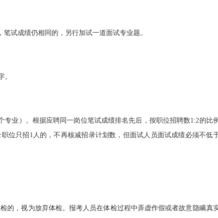
名，笔试成绩仍相同的，另行加试一道面试专业题。
字。
专业）。根据应聘同一岗位笔试成绩排名先后，按职位招聘数1:2的比
录职位只招1人的，不再核减招录计划数，但面试人员面试成绩必须不低
体检的，视为放弃体检。报考人员在体检过程中弄虚作假或者故意隐瞒真