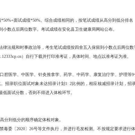
0%+面试成绩*50%。综合成绩相同的，按笔试成绩从高分到低分排
小数点后两位数字。考试成绩在安化县卫生健康局网站公布。
律法规和时事政治等，考生笔试成绩按四舍五入保留到小数点后两位数
12333cp.cn）自行下载并打印准考证，具体时间、地点以准考证为准。
医学、中医学、针灸推拿学、药学、中药学、康复治疗学、护理等9个
。招录职位面试对象未达招录计划1: 2比例的，相应核减招录计划，招
最低面试分数，否则不得进入体检环节。
高分到低分的顺序确定体检对象。
委〔2020〕26号等文件执行，并进行毛发检测。不按规定要求进行