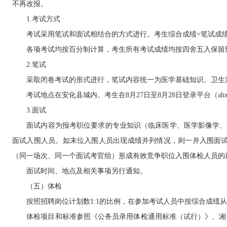
不再改报。
1.考试方式
考试采用笔试和面试相结合的方式进行。考生综合成绩=笔试成绩*5
各项考试均按百分制计算，考生所有考试成绩均按四舍五入保留到
2.笔试
采取闭卷考试的形式进行，笔试内容统一为医学基础知识、卫生法
考试地点在安化县城内。考生在8月27日至8月28日登录平台（ahx.
3.面试
面试内容为报考职位要求的专业知识（临床医学、医学影像学、口腔
面试入围人员。如末位入围人员出现成绩并列情况，则一并入围面试
（同一场次、同一个面试考官组）形成有效竞争职位入围体检人员的
面试时间、地点及相关事项另行通知。
（五）体检
按照招聘岗位计划数1:1的比例，在参加考试人员中按综合成绩从
体检项目和标准参照《公务员录用体检通用标准（试行）》、湘禁毒