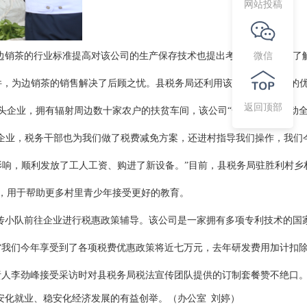
网站投稿
微信
边销茶的行业标准提高对该公司的生产保存技术也提出考验。县税务局了
件，为边销茶的销售解决了后顾之忧。县税务局还利用该公司产教融合的
返回顶部
头企业，拥有辐射周边数十家农户的扶贫车间，该公司
“一人富不如带动
企业，税务干部也为我们做了税费减免方案，还进村指导我们操作，我们
影响，顺利发放了工人工资、购进了新设备。”目前，县税务局驻胜利村乡
，用于帮助更多村里青少年接受更好的教育。
传小队前往企业进行税惠政策辅导。该公司是一家拥有多项专利技术的国
“我们今年享受到了各项税费优惠政
策将近七万元，去
年研发费用加计扣
责人李劲峰接受采访时对县税务局税法宣传团队提供的订制套餐赞不绝口
化就业、稳安化经济发展的有益创举。（办公室 刘婷）