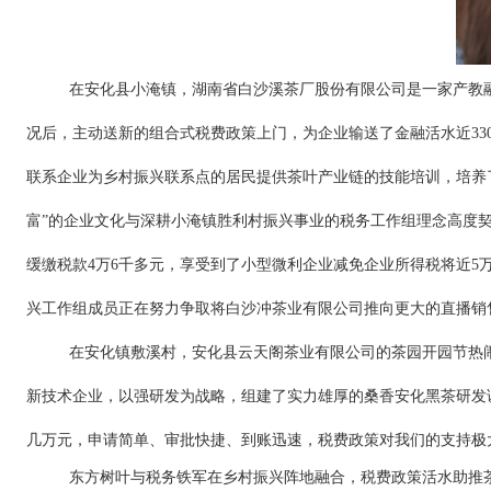
在安化县小淹
镇，
湖南省白沙溪茶厂股份有限公司是一家产教
况后，主动送新的组合式税费政策上门，为企业输送了金融活水近
3
联系企业为乡村振兴联系点的居民提供茶叶产业链的技能培训，培养
富”的企业文化与深耕小淹镇胜利村振兴事业的税务工作组理念高度
缓缴税款4万6千多元，享受到了小型微利企业减免企业所得税将近
兴工作组成员正在努力争取将白沙冲茶业有限公司推向更大的直播销
在安化镇敷溪村，
安化县云天阁茶业有限公司
的茶园开园节热
新技术企业，以强研发为战略，组建了实力雄厚的桑香安化黑茶研发
几万元，申请简单、审批快捷、到账迅速，税费政策对我们的支持极
东方树叶与税务铁军在乡村振兴阵地融合，税费政策活水助推茶