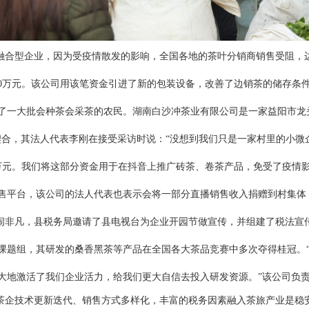
融合型企业，
因为受疫情散发的影响，全国各地的茶叶分销商销售受阻，
30万元。该公司用该笔资金引进了新的包装设备，改善了边销茶的储存条
了一大批会种茶会采茶的农民。
湖南白沙冲茶业有限公司
是一家益阳市龙
契合，其法人代表李刚在接受采访时说：“没想到我们只是一家村里的小微
5万元。我们将这部分资金用于在抖音上推广砖茶、卷茶产品，免受了疫情
售平台，该公司的法人代表也表示会将一部分直播销售收入捐赠到村集体
闹非凡，县税务局邀请了县电视台为企业开园节做宣传，并组建了税法宣
课题组，其研发的桑香黑茶等产品在全国各大茶品竞赛中多次夺得桂冠。
大地激活了我们企业活力，给我们更大自信去投入研发资源。
”该公司负
企技术更新迭代、销售方式多样化，丰富的税务因素融入茶旅产业是稳安