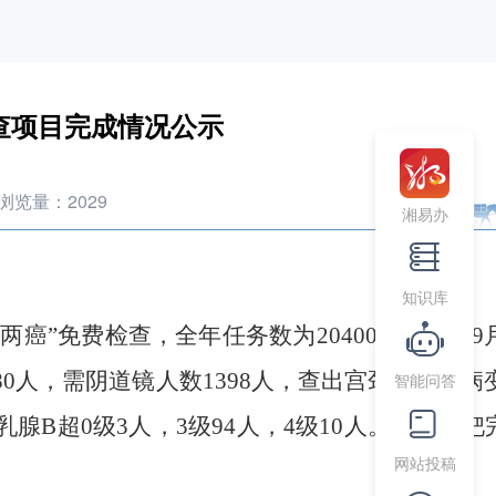
检查项目完成情况公示
浏览量：
2029
湘易办
知识库
两癌”免费检查，全年任务数为2
0400
人
，截至
9
数980人，需阴道镜人数1398人，查出宫颈低级别病变
智能问答
乳腺B超0级3人，3级94人，4级10人。乳腺钼钯
网站投稿