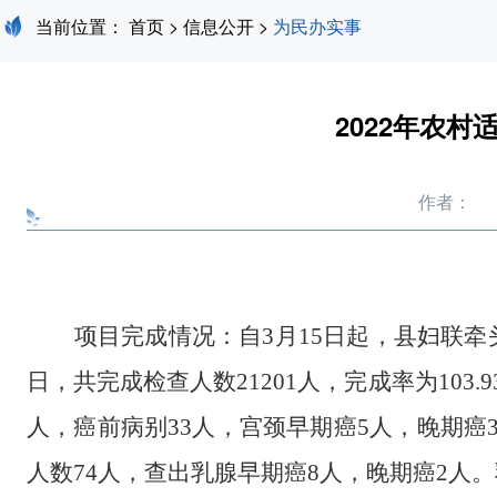
当前位置：
首页
>
信息公开
>
为民办实事
2022年农
作者：
项目完成情况：
自
3
月
15
日起，县妇联牵
日，
共完成检查人数
21201人，
完成率为103.
人，癌前病别33人，宫颈早期癌5人，晚期癌3人
人数74人，查出乳腺早期癌8人，晚期癌2人。