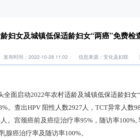
村适龄妇女及城镇低保适龄妇女“两癌”免费
发布时间：2022-10-28 11:02
信息来源：安化县妇联
头全面启动20
22
年农村
适龄
及
城镇低保适龄妇女“
93%。查出HPV 阳性人数2927人，TCT异常人
。宫颈癌前及癌症治疗率95%，随访率100%, 
乳腺癌治疗率及随访率100%。