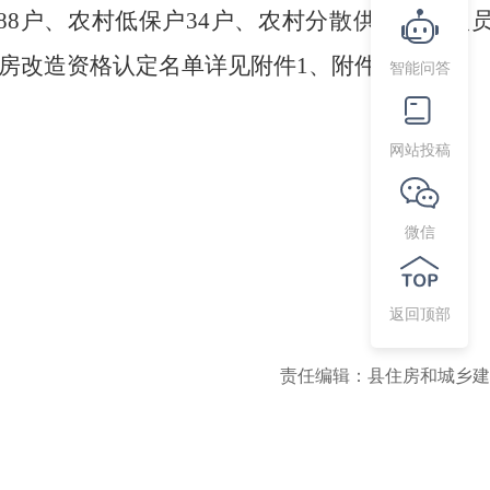
88
户、农村低保户
34
户、农村分散供养特困人
房改造资格认定名单
详见附件
1、附件2。
智能问答
网站投稿
微信
返回顶部
责任编辑：县住房和城乡建