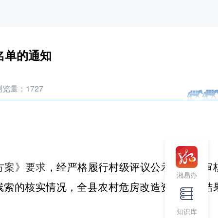
名单的通知
浏览量：
1727
方案
》要求
，经严格履行村级评议公示、乡镇审
湘易办
线索的核实情况，全县农村危房改造资格审查结
知识库