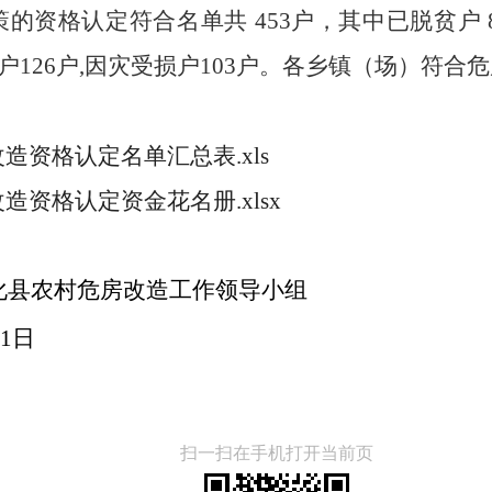
策的资格认定符合名单共
453
户，其中
已脱贫
户
户
126
户
,因灾受损户103户
。
各乡镇（场）符合
危
造资格认定名单汇总表.xls
造资格认定资金花名册.xlsx
房改造工作领导小组
11日
扫一扫在手机打开当前页