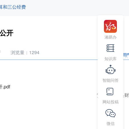
算和三公经费
算公开
湘易办
府
浏览量：
1294
知识库
智能问答
pdf
责任编辑：县财
网站投稿
微信