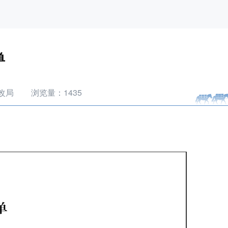
单
改局
浏览量：
1435