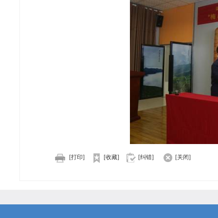
[打印]
[收藏]
[纠错]
[关闭]