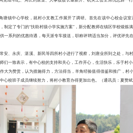
教育局党组书记、局长刘唐业、人事股股长谌新开、机关工会主席仇志辉一
羊角塘镇中心学校，就村小支教工作展开了调研。首先在该中心校会议室
，制定了专门的“扶助村级小学实施方案”，新分配教师在镇区学校锻炼
供一系列的优惠待遇，每天派专车接送，职称评聘适当加分，评优评先在
常安、永庆、湛溪、新民等四所村小进行了视察，刘唐业所到之处，与
师们一致表示，有中心校的支持和关心，工作开心，生活快乐，乐于村小
作大为赞赏，认为措施得力，方法得当，羊角经验值得借鉴和推广，村小
中心校班子成员继续努力，将村小教育办得更加出色。（通讯员：夏赞斌