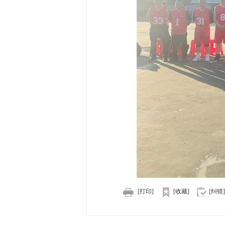
[打印]
[收藏]
[纠错