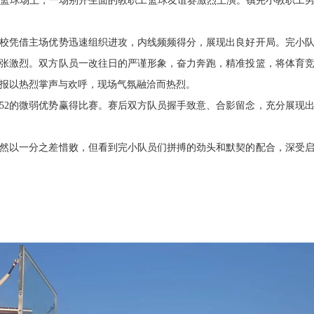
篮球场上，一场别开生面的教职工篮球友谊赛激烈上演。镇完小教职工
凭借主场优势迅速组织进攻，内线频频得分，展现出良好开局。完小队
张激烈。双方队员一改往日的严谨形象，奋力奔跑，精准投篮，将体育
报以热烈掌声与欢呼，现场气氛融洽而热烈。
2的微弱优势赢得比赛。赛后双方队员握手致意、合影留念，充分展现
以一分之差惜败，但看到完小队员们拼搏的劲头和默契的配合，深受启