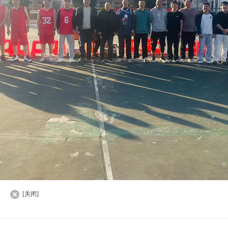
]
[关闭]