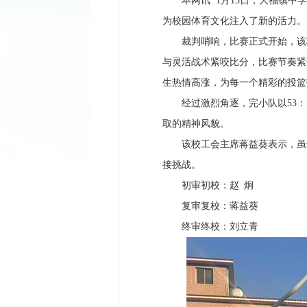
本网讯 1月13日，大福镇中学
为校园体育文化注入了新的活力。
裁判哨响，比赛正式开始，该校
与灵活战术紧咬比分，比赛节奏紧
生热情高涨，为每一个精彩的投篮
经过激烈角逐，完小队以53：5
取的精神风貌。
该校工会主席蒋益葵表示，虽然
接挑战。
初审初校：赵 炯
复审复校：蒋益葵
终审终校：刘立青