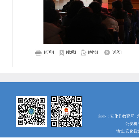
[打印]
[收藏]
[纠错]
[关闭]
主办：安化县教育局 承
公安机关
地址:安化县城南