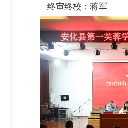
终审终校：蒋军