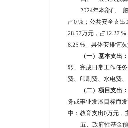
2024
年本部门一
占
0
%；公共安全支出
28.57
万元，
占
12.
27
%
8.
26
%
。具体安排情况
（一）基本支出
转、完成日常工作任务
费、印刷费、水电费、
（二）项目支出
务或事业发展目标而发
中：
教育
支出
0
万元，
五、政府性基金