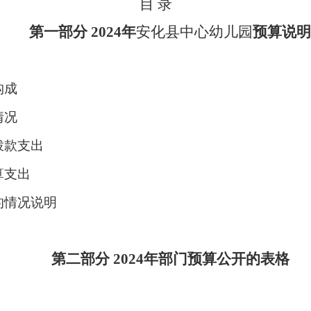
目
录
第一部分
2024
年
安化县中心幼儿园
预算说
构成
情况
拨款支出
算支出
的情况说明
第二部分
2024
年部门预算
公开的
表
格