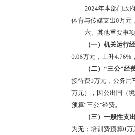
2024
年本部门政
体育与传媒支出
0
万元
六、其他重要事
（一）机关运行
0.06
万元，上升
4.76
%
（二）
“
三公
”
经
接待费
0
万元，公务用
万元），因公出国（
预算
“
三公
”
经费
。
（三）一般性支
为
无
；培训费预算
0
万