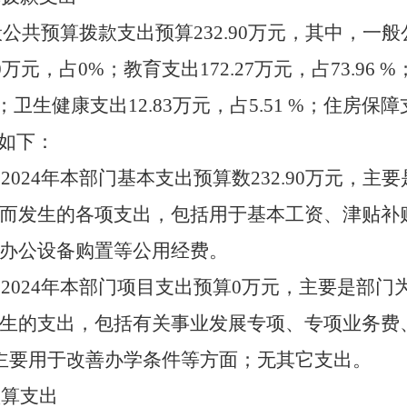
般公共预算拨款支出预算
232.90
万元，其中，一般
0
万元，占
0
%；
教育支出
172.27
万元，
占
73.96
%
；
卫生健康支出
12.83
万元，
占
5.
51
%；
住房保障
如下：
：
2024
年本部门基本支出预算数
232.90
万元，主要
而发生的各项支出，包括用于基本工资、津贴补
办公设备购置等公用经费。
：
2024
年本部门项目支出预算
0
万元，主要是部门
生的支出，包括有关事业发展专项、专项业务费
主要用于
改善办学条件
等方面；
无其它支出
。
预算支出