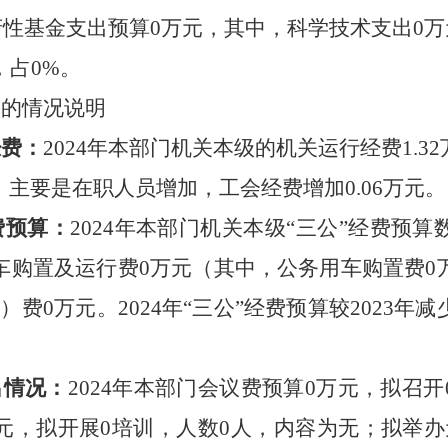
府性基金支出预算
0
万元，其中，科学技术支出
0
万
，占
0
%。
项的情况说明
经费：
2024
年本部门机关本级的机关运行经费
1.32
，
主要是
在职人员增加，工会经费增加
0.06
万元
。
费预算：
2024
年本部门机关本级
“
三公
”
经费预算
车购置及运行费
0
万元（其中，公务用车购置费
0
境）费
0
万元。
2024
年
“
三公
”
经费预算较202
3
年减
出情况：
2024
年本部门会议费预算
0
万元，拟召开
元，拟开展
0
培训，人数
0
人，内容为
无
；拟举办