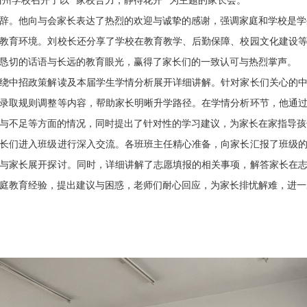
州学校召开了以 “家校合力，静待花开” 为主题的家长会。
他向与会家长表达了热烈的欢迎与诚挚的感谢，强调家庭和学校是学生
教育环境。刘校长还分享了学校在教育教学、后勤保障、校园文化建设
恳切的话语与长远的教育眼光，赢得了家长们的一致认可与热烈掌声。​
中招政策解读及本届学生学情分析展开详细讲解。针对家长们关心的中
录取规则调整等内容，帮助家长明晰升学路径。在学情分析环节，他通
与不足等方面的情况，同时提出了针对性的学习建议，为家长在家指导孩
们进入班级进行深入交流。各班班主任精心准备，向家长汇报了班级的
与家长展开探讨。同时，详细讲解了志愿填报的相关事项，解答家长在
庭教育经验，提出建议与困惑，老师们耐心回应，为家长排忧解难，进一