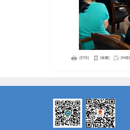
[打印]
[收藏]
[纠错