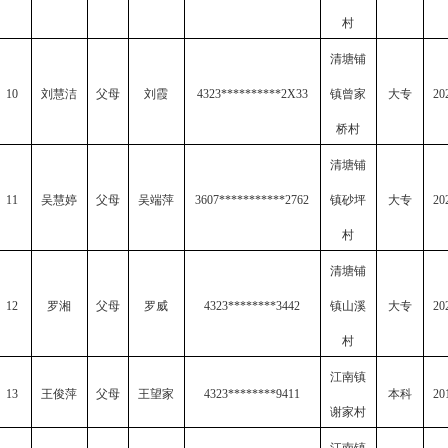
村
清塘铺
10
刘慧洁
父母
刘霞
4323**********2X33
镇曾家
大专
20
桥村
清塘铺
11
吴慧婷
父母
吴端萍
3607***********2762
镇砂坪
大专
20
村
清塘铺
12
罗湘
父母
罗威
4323********3442
镇山溪
大专
20
村
江南镇
13
王俊萍
父母
王望家
4323********9411
本科
20
谢家村