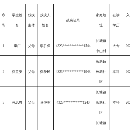
序
学生姓
残疾
残疾人
家庭地
在读
入
残疾证号
号
名
主体
姓名
址
学历
长塘镇
1
李广
父母
李胜保
4323************1544
大专
20
中山村
长塘镇
2
龚益安
父母
龚爱民
4323************1943
长塘社
本科
20
区
长塘镇
3
莫思思
父母
莫仲军
4323***********1243
长塘社
本科
20
区
长塘镇