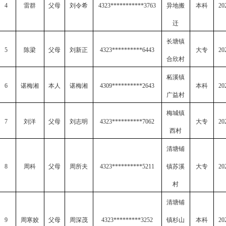
4
雷群
父母
刘令希
4323***********3763
异地搬
本科
20
迁
长塘镇
5
陈梁
父母
刘新正
4323**********6443
大专
20
合欣村
柘溪镇
6
谌梅湘
本人
谌梅湘
4309**********2643
本科
20
广益村
梅城镇
7
刘洋
父母
刘志明
4323**********7062
大专
20
西村
清塘铺
8
周科
父母
周所夫
4323**********5211
镇苏溪
大专
20
村
清塘铺
9
周寒姣
父母
周深茂
4323*********3252
镇杉山
本科
20