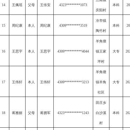
江南镇
14
王佩瑶
父母
王传安
4323********1073
本科
20
庆阳村
冷市镇
15
周纪康
本人
周纪康
4309********3519
本科
20
陶竹村
羊角塘
16
王思宇
本人
王思宇
4309**********4044
镇王家
大专
20
坪村
羊角塘
17
王伟轩
本人
王伟轩
4309**********3213
镇羊角
大专
20
社区
田庄乡
18
蒋雅丽
父母
蒋拥军
4323**********1243
白沙溪
本科
20
村