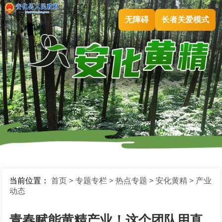
无障碍
长者关爱模式
当前位置：
首页
>
专题专栏
>
热点专题
>
安化黄精
>
产业
动态
青春赋能黄精产业！这个团队用直