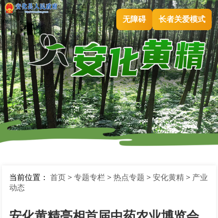
无障碍
长者关爱模式
当前位置：
首页
>
专题专栏
>
热点专题
>
安化黄精
>
产业
动态
安化黄精亮相首届中药农业博览会