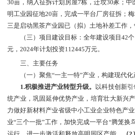
30亩，纳入征拆计划房屋7栋，迁坟30冢；中
明工业园征地20亩，完成一平台厂房征拆；梅
三是启动黑茶产业园已（拟）土地补差工作，
（三）项目建设目标：
全年建设项目
42
元，2024年计划投资112445万元。
三、主要任务
（一）聚焦
“一主一特”产业，构建现代化
1.积极
推进产业转型升级。
以科技创新引
统产业，巩固延伸优势产业，培育壮大新兴
力做好
新材料产业省级中小工业企业特色产业
业“三个一批”工作，加快完成一平台“腾笼
运行，进一步激活和释放高明园区产能。
（