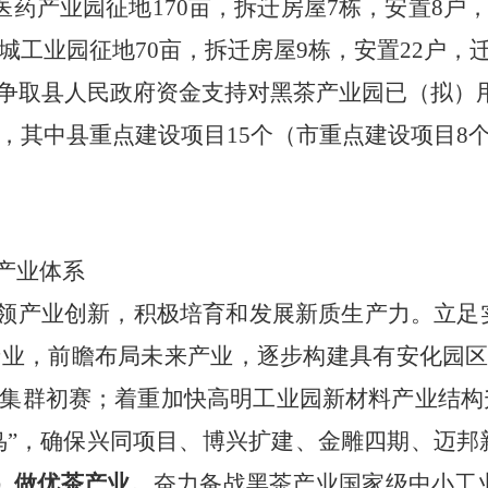
医药产业园征地170亩，拆迁房屋7栋，安置8户，迁
城工业园征地70亩，拆迁房屋9栋，安置22户，迁
争取县人民政府资金支持对黑茶产业园已（拟）
个，其中县重点建设项目15个（市重点建设项目8个
产业体系
领产业创新，积极培育和发展新质生产力。立足
产业，前瞻布局未来产业，逐步构建具有安化园
集群初赛；
着重
加快高明工业园新材料产业结构
换鸟”，确保兴同项目、博兴扩建、金雕四期、迈
2）做优茶产业。
奋力
备战黑茶产业国家级中小工