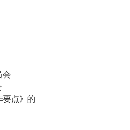
员
会
会
作要点》
的