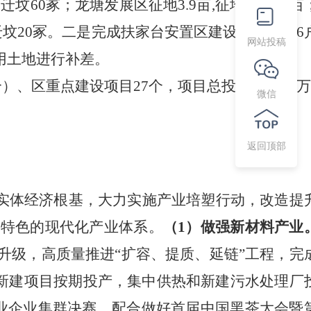
坟60冢；龙塘发展区征地3.9亩,征地补差40亩
坟20冢。二是完成扶家台安置区建设，安置106
网站投稿
用土地进行补差。
）、区重点建设项目27个，项目总投资482309万
微信
返回顶部
实体经济根基，大力实施产业培塑行动，改造提
区特色的现代化产业体系。
（
1）做强新材料产业
升级，高质量推进
“扩容、提质、延链”工程，完
邦新建项目按期投产，集中供热和新建污水处理厂
业企业集群决赛，配合做好首届中国黑茶大会暨