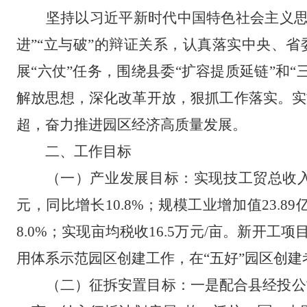
坚持
以
习近平新时代中国特色社会主义
进”“立与破”的辩证关系，
认真落实中央、省
展“六仗”任务，
围绕县委
“扩容提质延链”和
解放思想，深化改革开放，狠抓工作落实。实
超，奋力推进园区经济高质量发展。
二、工作目标
（一）产业发展目标
：
实现技工贸总收
元，同比增长10.8%；规模工业增加值23.89
8.0%；实现亩均税收16.5万元/亩。新开工
用体系示范园区创建工作，在
“五好”园区创
（二）征拆安置目标：
一是配合县经投公