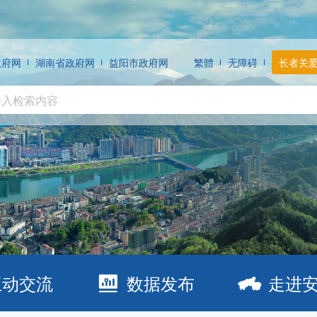
政府网
湖南省政府网
益阳市政府网
繁體
无障碍
长者关
互动交流
数据发布
走进