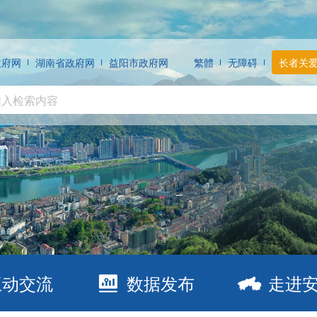
政府网
湖南省政府网
益阳市政府网
繁體
无障碍
长者关
互动交流
数据发布
走进