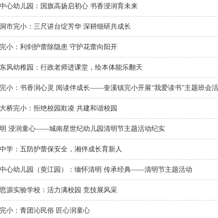
中心幼儿园：国旗高扬启初心 书香浸润育未来
洞市完小：三尺讲台绽芳华 深耕细研共成长
完小：利剑护蕾除隐患 守护花蕾向阳开
东风幼稚园：行政老师进课堂，绘本体能乐翻天
完小：书香润心灵 阅读伴成长——奎溪镇完小开展“我爱读书”主题班会
大桥完小：拒绝校园欺凌 共建和谐校园
明 浸润童心——城南星世纪幼儿园清明节主题活动纪实
中学：五防护蕾保安全，湘伴成长育新人
中心幼儿园（萸江园）：缅怀清明 传承经典——清明节主题活动
思源实验学校：活力满校园 竞技展风采
完小：青团沁民俗 匠心润童心