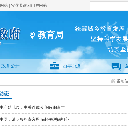
网站
|
安化县政府门户网站
教育局
政务公开
办事服务
当前
动态
中心幼儿园：书香伴成长 阅读润童年
中学：清明祭扫寄哀思 缅怀先烈砺初心