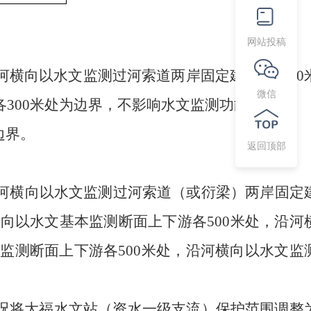
网站投稿
河横向以水文监测过河索道两岸固定建筑物外
20
微信
各
300
米处为边界，不影响水文监测功能。
边界。
返回顶部
河横向以水文监测过河索道（或衍梁）两岸固定
纵向以水文基本监测断面上下游各
500
米处，沿河
本监测断面上下游各
500
米处，沿河横向以水文监
况将大福水文站
（
资水一级支流
）
保护范围调整