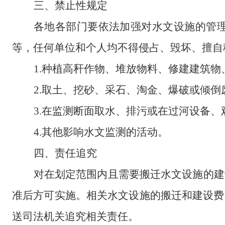
三、
禁止性规定
各
地
各部门要依法加强对水文设施的管
等，任何单位和个人
均
不得侵占、毁坏、擅自
1.
种植
高秆作物
、堆放物料、修建建筑物
2.
取土、挖砂、采石、淘金、爆破
或
倾倒
3.
在监测断面取水、排污或在过河设备、
4.
其他影响水文监测的活动。
四
、
责任追究
对
在
划定范围内
且
需要搬迁水文设施的建
准后方可实施。相关水文设施的搬迁
和
建设费
送司法机关追究相关责任。