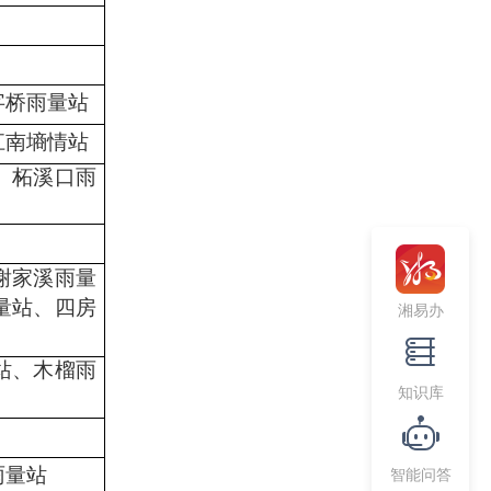
字桥雨量站
江南墒
情站
、柘溪口雨
谢家溪雨量
量站、四房
湘易办
站、木榴雨
知识库
智能问答
雨量站