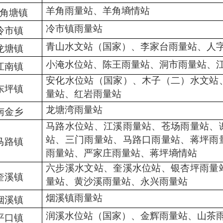
羊角雨量站、
羊角墒
情站
角塘
镇
冷市镇雨量站
冷市
镇
青山水文站（国家）、李家台雨量站、人
龙塘
镇
小淹水位站、陈王雨量站、洞市雨量站、
江南镇
安化水位站（国家）、木子（二）水文站
东坪
镇
量站、红岩雨量站
龙塘湾雨量站
南金乡
马路水位站、江溪雨量站、苍场雨量站、
站、三门雨量站、马路口雨量站、蒋坪雨
马路
镇
雨量站、严家庄雨量站、
蒋坪墒情站
六步溪水文站、奎溪水位站、银杏坪雨量
奎溪
镇
量站、黄沙溪雨量站、永兴雨量站
烟溪镇雨量站
烟溪镇
润溪水位站（国家）、金辉雨量站、山茶
平口
镇