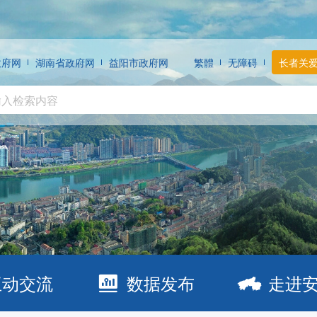
政府网
湖南省政府网
益阳市政府网
繁體
无障碍
长者关
互动交流
数据发布
走进