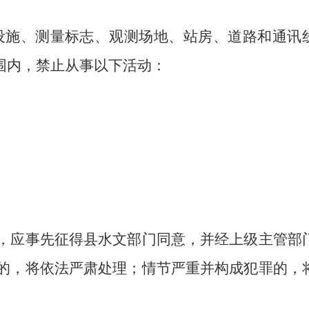
设施、测量标志、观测场地、站房、道路和通讯
围内，禁止从事
以下
活动：
，应事先征得
县
水文部门同意，
并
经上级主管部
的，
将
依法严肃处理
；
情节严重
并
构成犯罪的，