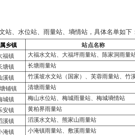
文站、水位站、雨量站、墒情站，具体名单如下
属乡镇
站点名称
大福水文站、大福坪雨量站、陈家洞雨量
大福镇
长塘雨量站
长塘
镇
竹溪坡水文站（国家）、芙蓉雨量站、
竹
仙溪镇
清塘雨量站
塘铺镇
梅山水位站、梅城雨量站、
梅城墒
情站
梅城
镇
黄柏界雨量站
乐安
镇
滔溪水文站、熊家山雨量站
滔溪
镇
小淹镇雨量站、敷溪雨量站
小淹
镇