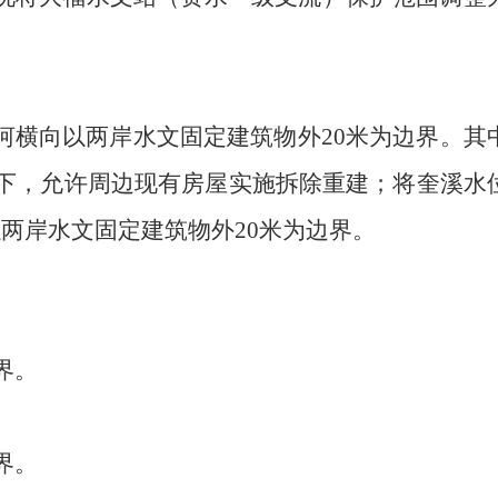
河横向以两岸水文固定建筑物外
20
米为边界
。
其
下，允许周边现有房屋实施拆除重建
；
将奎溪水
以两岸水文固定建筑物外
20
米为边界。
界。
界。