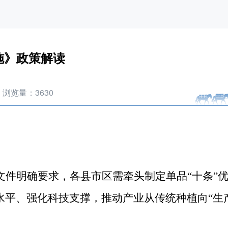
施》政策解读
浏览量：
3630
文件明确要求，各
县市区
需
牵头制定单品
“
十条
”
水平、强化科技支撑，推动产业从传统种植向
“
生