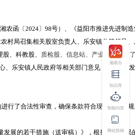
湘农函〔2024〕98号）、《益阳市推进先进制造
业农村
局召集相关股室负责人、乐安镇分管领导、
理股、科教股、
质检股、
信息站、产业化股提出
湘易办
中心、乐安镇人民政府等相关部门意见，8月
通过
知识库
措施进行了合法性审查，确保条款符合现行法律法规
智能问答
网站投稿
高质量发展的若干措施（送审稿）》，根据参会人员