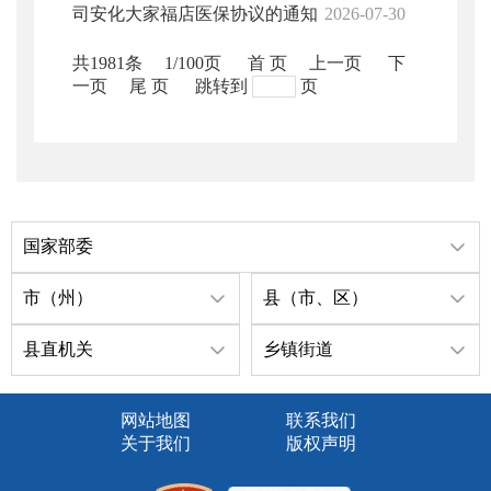
司安化大家福店医保协议的通知
2026-07-30
共1981条
1/100页
首 页
上一页
下
一页
尾 页
跳转到
页
国家部委
市（州）
县（市、区）
县直机关
乡镇街道
网站地图
联系我们
关于我们
版权声明