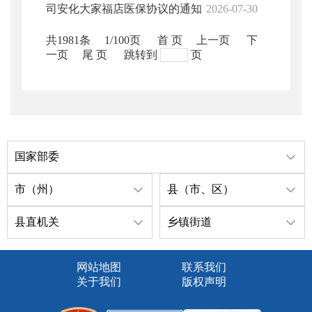
司安化大家福店医保协议的通知
2026-07-30
共1981条
1/100页
首 页
上一页
下
一页
尾 页
跳转到
页
国家部委
市（州）
县（市、区）
县直机关
乡镇街道
网站地图
联系我们
关于我们
版权声明