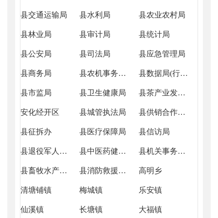
县交通运输局
县水利局
县农业农村局
县林业局
县审计局
县统计局
县公安局
县司法局
县应急管理局
县商务局
县农机事务中心
县数据局(行政审批服务局)
县市监局
县卫生健康局
县茶产业发展服务中心
安化经开区
县城管执法局
县供销合作社联合社
县征拆办
县医疗保障局
县信访局
县退役军人事务局
县中医药健康产业发展服务中心
县机关事务服务中心
县畜牧水产事务中心
县消防救援大队
高明乡
清塘铺镇
梅城镇
乐安镇
仙溪镇
长塘镇
大福镇