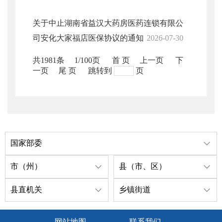
关于中止湖南省益汉大药房医药连锁有限公
司安化大家福店医保协议的通知
2026-07-30
共1981条
1/100页
首 页
上一页
下
一页
尾 页
跳转到
页
国家部委
市（州）
县（市、区）
县直机关
乡镇街道
网站地图
联系我们