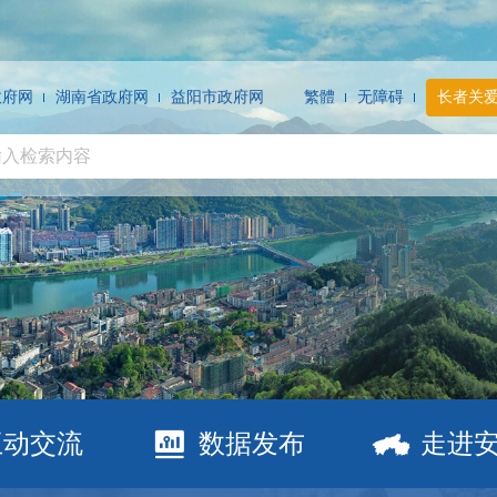
政府网
湖南省政府网
益阳市政府网
繁體
无障碍
长者关
互动交流
数据发布
走进