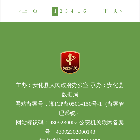
＜上一页
1
2
3
4
...
6
下一页 >
主办：安化县人民政府办公室 承办：安化县
数据局
网站备案号：
湘ICP备05014150号-1（备案管
理系统）
网站标识码：4309230002
公安机关联网备案
号：43092302000143