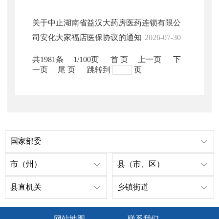
关于中止湖南省益汉大药房医药连锁有限公
司安化大家福店医保协议的通知
2026-07-30
共1981条
1/100页
首 页
上一页
下
一页
尾 页
跳转到
页
国家部委
市（州）
县（市、区）
县直机关
乡镇街道
网站地图
联系我们