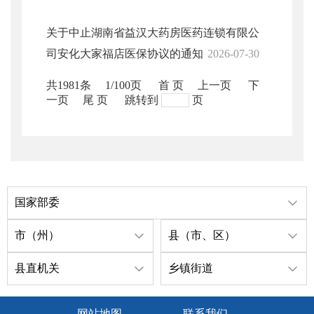
关于中止湖南省益汉大药房医药连锁有限公
司安化大家福店医保协议的通知
2026-07-30
共1981条
1/100页
首 页
上一页
下
一页
尾 页
跳转到
页
国家部委
市（州）
县（市、区）
县直机关
乡镇街道
网站地图
联系我们