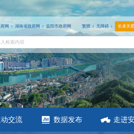
政府网
湖南省政府网
益阳市政府网
繁體
无障碍
长者关
互动交流
数据发布
走进