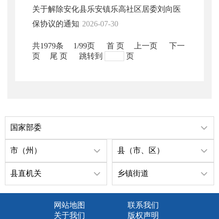
关于解除安化县乐安镇乐高社区居委刘向医
保协议的通知
2026-07-30
共1979条
1/99页
首 页
上一页
下一
页
尾 页
跳转到
页
国家部委
市（州）
县（市、区）
县直机关
乡镇街道
网站地图
联系我们
关于我们
版权声明