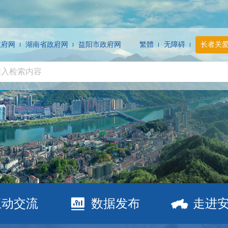
政府网
湖南省政府网
益阳市政府网
繁體
无障碍
长者关
互动交流
数据发布
走进