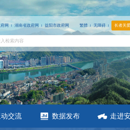
政府网
湖南省政府网
益阳市政府网
繁體
无障碍
长者关
互动交流
数据发布
走进