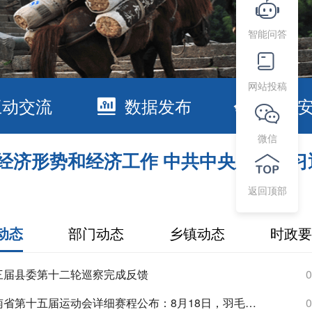
智能问答
网站投稿
互动交流
数据发布
走进
微信
经济形势和经济工作 中共中央总书记习
返回顶部
动态
部门动态
乡镇动态
时政要
三届县委第十二轮巡察完成反馈
0
省第十五届运动会详细赛程公布：8月18日，羽毛球比赛将在安化开打！
0